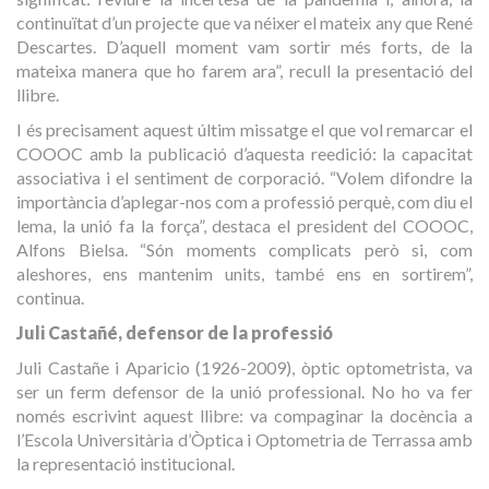
continuïtat d’un projecte que va néixer el mateix any que René
Descartes. D’aquell moment vam sortir més forts, de la
mateixa manera que ho farem ara”, recull la presentació del
llibre.
I és precisament aquest últim missatge el que vol remarcar el
COOOC amb la publicació d’aquesta reedició: la capacitat
associativa i el sentiment de corporació. “Volem difondre la
importància d’aplegar-nos com a professió perquè, com diu el
lema, la unió fa la força”, destaca el president del COOOC,
Alfons Bielsa. “Són moments complicats però si, com
aleshores, ens mantenim units, també ens en sortirem”,
continua.
Juli Castañé, defensor de la professió
Juli Castañe i Aparicio (1926-2009), òptic optometrista, va
ser un ferm defensor de la unió professional. No ho va fer
només escrivint aquest llibre: va compaginar la docència a
l’Escola Universitària d’Òptica i Optometria de Terrassa amb
la representació institucional.