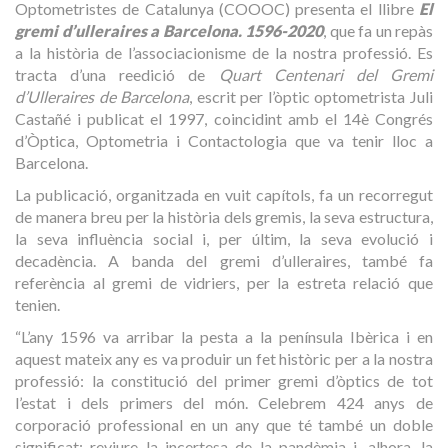
Optometristes de Catalunya (COOOC) presenta el llibre
El
gremi d’ulleraires a Barcelona. 1596-2020
, que fa un repàs
a la història de l’associacionisme de la nostra professió. Es
tracta d’una reedició de
Quart Centenari del Gremi
d’Ulleraires de Barcelona
, escrit per l’òptic optometrista Juli
Castañé i publicat el 1997, coincidint amb el 14è Congrés
d’Òptica, Optometria i Contactologia que va tenir lloc a
Barcelona.
La publicació, organitzada en vuit capítols, fa un recorregut
de manera breu per la història dels gremis, la seva estructura,
la seva influència social i, per últim, la seva evolució i
decadència. A banda del gremi d’ulleraires, també fa
referència al gremi de vidriers, per la estreta relació que
tenien.
“L’any 1596 va arribar la pesta a la península Ibèrica i en
aquest mateix any es va produir un fet històric per a la nostra
professió: la constitució del primer gremi d’òptics de tot
l’estat i dels primers del món. Celebrem 424 anys de
corporació professional en un any que té també un doble
significat: reviure la incertesa de la pandèmia i, alhora, la