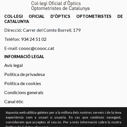
COL·LEGI OFICIAL D’ÒPTICS OPTOMETRISTES DE
CATALUNYA
Direcció: Carrer del Comte Borrell, 179
Telèfon:
934 24 51 02
E-mail:
coooc@coooc.cat
INFORMACIÓ LEGAL
Avís legal
Política de privadesa
Política de cookies
Condicions generals
Canal ètic
Aquesta web utilitza galetes per a la millora dels nostres serveis i de la teva
experiència com a usuari o usuària. En cas que continuïs navegant,
considerem que acceptes el seu ús. Per a més informació sobre la nostra
Política de Galetes clica aquí.
Cookies
View more